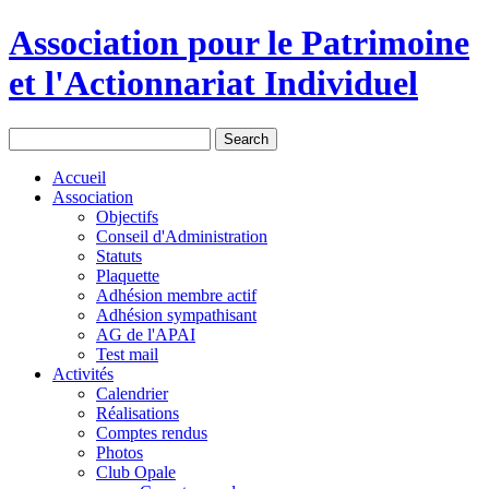
Association pour le Patrimoine
et l'Actionnariat Individuel
Accueil
Association
Objectifs
Conseil d'Administration
Statuts
Plaquette
Adhésion membre actif
Adhésion sympathisant
AG de l'APAI
Test mail
Activités
Calendrier
Réalisations
Comptes rendus
Photos
Club Opale