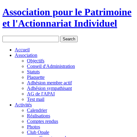
Association pour le Patrimoine
et l'Actionnariat Individuel
Accueil
Association
Objectifs
Conseil d'Administration
Statuts
Plaquette
Adhésion membre actif
Adhésion sympathisant
AG de l'APAI
Test mail
Activités
Calendrier
Réalisations
Comptes rendus
Photos
Club Opale