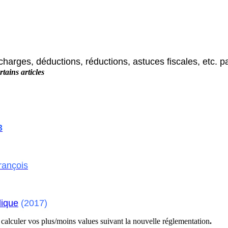
charges, déductions, réductions, astuces fiscales, etc. p
tains articles
3
rançois
lique
(2017)
e calculer vos plus/moins values suivant la nouvelle réglementation
.