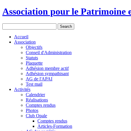
Association pour le Patrimoine e
Accueil
Association
Objectifs
Conseil d'Administration
Statuts
Plaquette
Adhésion membre actif
Adhésion sympathisant
AG de l'APAI
Test mail
Activités
Calendrier
Réalisations
Comptes rendus
Photos
Club Opale
Comptes rendus
Articles-Formation